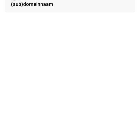
(sub)domeinnaam